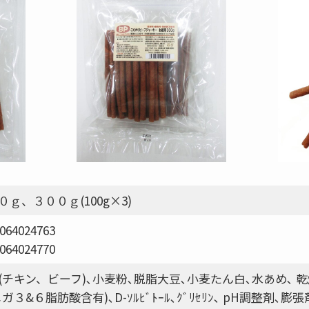
０ｇ、３００ｇ(100g×3)
064024763
064024770
(チキン、ビーフ)､小麦粉､脱脂大豆､小麦たん白､水あめ､ 
ガ３&６脂肪酸含有)､D-ｿﾙﾋﾞﾄｰﾙ､ｸﾞﾘｾﾘﾝ､ pH調整剤､膨張