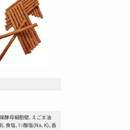
乾燥酵母細胞壁､えごま油
剤､食塩､ﾘﾝ酸塩(Na､K)､香