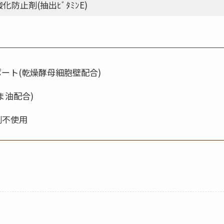
酸化防止剤(抽出ﾋﾞﾀﾐﾝE)
ート(乾燥酵母細胞壁配合)
ま油配合)
剤不使用