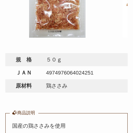
規 格
５０ｇ
ＪＡＮ
4974976064024251
原材料
鶏ささみ
商品説明
国産の鶏ささみを使用