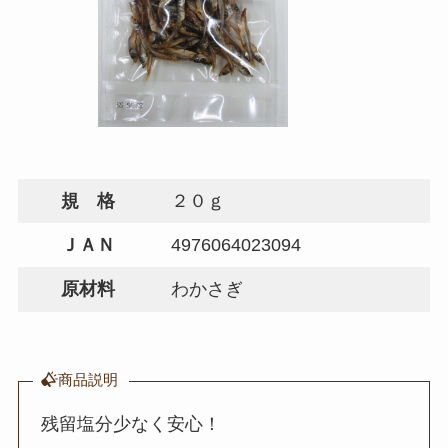
規 格
２０ｇ
ＪＡＮ
4976064023094
原材料
わかさぎ
商品説明
残留塩分少なく安心！