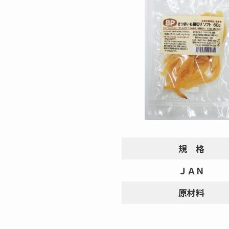
規 格
ＪＡＮ
原材料