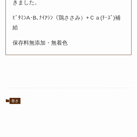
きました。
ﾋﾞﾀﾐﾝA･B､ﾅｲｱｼﾝ（鶏ささみ）+Ｃａ(ﾁｰｽﾞ)補
給
保存料無添加・無着色
巻き