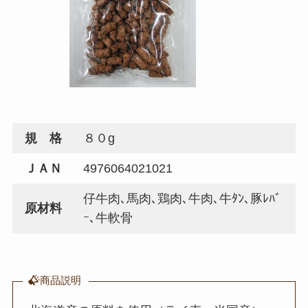
規 格
８０g
ＪＡＮ
4976064021021
仔牛肉､馬肉､鶏肉､牛肉､牛ﾀﾝ､豚ﾚﾊﾞ
原材料
ｰ､牛軟骨
商品説明