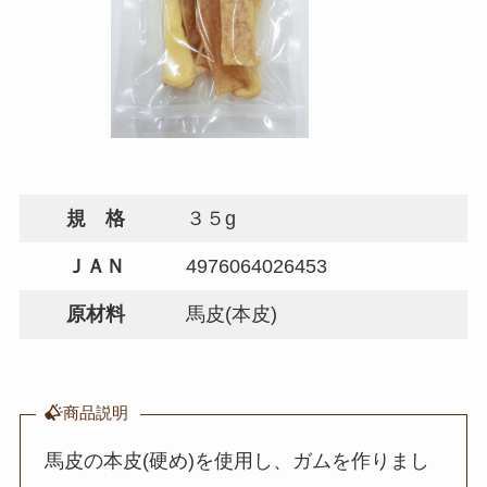
規 格
３５g
ＪＡＮ
4976064026453
原材料
馬皮(本皮)
商品説明
馬皮の本皮(硬め)を使用し、ガムを作りまし