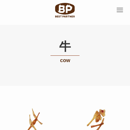
牛
cow